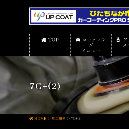
TOP
コーティン
ア
グ
メ
メニュー
7G+(2)
HOME
施工事例
7G+(2)