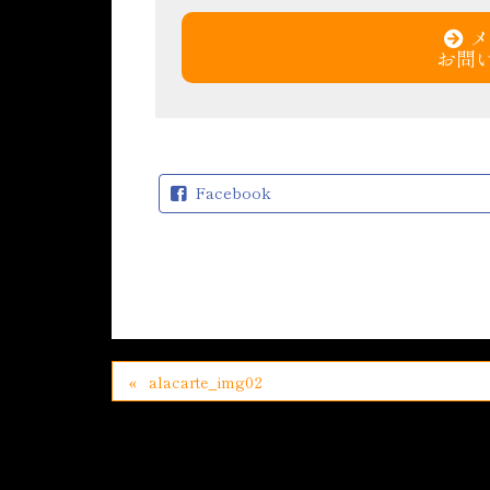
メ
お問
Facebook
alacarte_img02